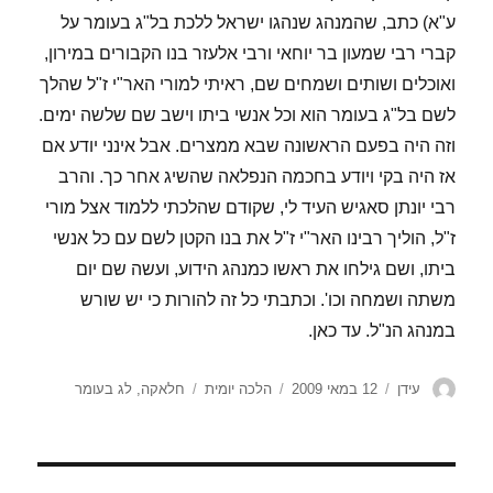
ע"א) כתב, שהמנהג שנהגו ישראל ללכת בל"ג בעומר על
קברי רבי שמעון בר יוחאי ורבי אלעזר בנו הקבורים במירון,
ואוכלים ושותים ושמחים שם, ראיתי למורי האר"י ז"ל שהלך
לשם בל"ג בעומר הוא וכל אנשי ביתו וישב שם שלשה ימים.
וזה היה בפעם הראשונה שבא ממצרים. אבל אינני יודע אם
אז היה בקי ויודע בחכמה הנפלאה שהשיג אחר כך. והרב
רבי יונתן סאגיש העיד לי, שקודם שהלכתי ללמוד אצל מורי
ז"ל, הוליך רבינו האר"י ז"ל את בנו הקטן לשם עם כל אנשי
ביתו, ושם גילחו את ראשו כמנהג הידוע, ועשה שם יום
משתה ושמחה וכו'. וכתבתי כל זה להורות כי יש שורש
במנהג הנ"ל. עד כאן.
מחבר
פורסם
קטגוריות
תגיות
עידן
12 במאי 2009
הלכה יומית
חלאקה
,
לג בעומר
בתאריך