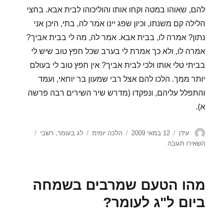
להם, שאוהו במטה וקחו אותו והוליכוהו לבית אבא. בחצי
הלילה קם משנתו, וכיון שפג יינו אמר לה, בתי, היכן אני
נתון? אמרה לו, בבית אבא. אמר לה, מה לי בבית אביך?
אמרה לו, ולא כך אמרת לי בערב שכל חפץ טוב שיש לי
בביתי טלי אותו ולכי לבית אביך? אין חפץ טוב לי בעולם
יותר ממך. הלכו להם אצל רבי שמעון בר יוחאי, ועמד
והתפלל עליהם, ונפקדו (מדרש שיר השירים רבה פרשה
א).
מחבר
פורסם
קטגוריות
תגיות
עידן
12 במאי 2009
הלכה יומית
לג בעומר
,
רשבי
בתאריך
עבור
השאירו תגובה
משבחיו
של
רבי
מהו הטעם שמרבים בשמחה
שמעון
בר
ביום ל"ג לעומר?
יוחאי