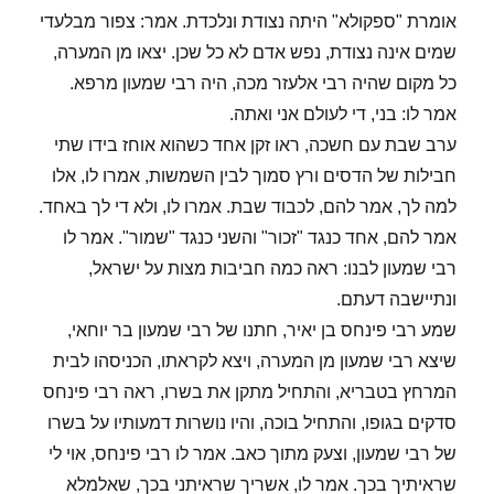
אומרת "ספקולא" היתה נצודת ונלכדת. אמר: צפור מבלעדי
שמים אינה נצודת, נפש אדם לא כל שכן. יצאו מן המערה,
כל מקום שהיה רבי אלעזר מכה, היה רבי שמעון מרפא.
אמר לו: בני, די לעולם אני ואתה.
ערב שבת עם חשכה, ראו זקן אחד כשהוא אוחז בידו שתי
חבילות של הדסים ורץ סמוך לבין השמשות, אמרו לו, אלו
למה לך, אמר להם, לכבוד שבת. אמרו לו, ולא די לך באחד.
אמר להם, אחד כנגד "זכור" והשני כנגד "שמור". אמר לו
רבי שמעון לבנו: ראה כמה חביבות מצות על ישראל,
ונתיישבה דעתם.
שמע רבי פינחס בן יאיר, חתנו של רבי שמעון בר יוחאי,
שיצא רבי שמעון מן המערה, ויצא לקראתו, הכניסהו לבית
המרחץ בטבריא, והתחיל מתקן את בשרו, ראה רבי פינחס
סדקים בגופו, והתחיל בוכה, והיו נושרות דמעותיו על בשרו
של רבי שמעון, וצעק מתוך כאב. אמר לו רבי פינחס, אוי לי
שראיתיך בכך. אמר לו, אשריך שראיתני בכך, שאלמלא