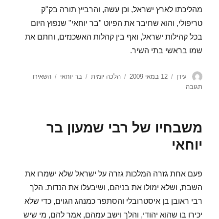
מהליכתו לארץ ישראל, וכן עשה, והרביץ תורה בק"ק
טריפולי, והוא שחיבר את הפיוט "בר יוחאי" שנפוץ היום
בכל קהילות ישראל, ואף בין קהלות האשכנזים, וחתם את
שמו בראשי בתי השיר.
מחבר
פורסם
קטגוריות
תגיות
עידן
12 במאי 2009
הלכה יומית
בר יוחאי
השאירו
בתאריך
עבור
תגובה
מי
חיבר
את
משבחיו של רבי שמעון בר
הפיוט
"בר
יוחאי
יוחאי"?
פעם אחת גזרה המלכות גזרה על ישראל שלא ישמרו את
השבת, ושלא ימולו את בניהם, ושיבעלו את הנדות. הלך
רבי ראובן בן איסטרובלי והסתפר כמנהג הגוים, כדי שלא
יכירו בו שהוא יהודי, והלך וישב עמהם, אמר להם, מי שיש