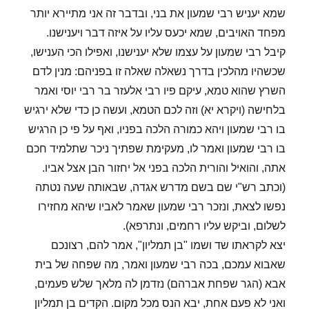
שמא יעניש רבי שמעון את בני, ובדבר זה אני מתיירא יותר
מפחד האויבים, שמא יכעס עליו על איזה דבר ויענישנו.
קיבל רבי שמעון על עצמו שלא יענישנו, ואפילו הכי הענישו,
שכשהיו מהלכין בדרך נשאלה שאלה זו בפניהם: מנין לדם
השרץ שהוא טמא, עיקם פיו רבי אלעזר בר רבי יוסי ואמר
בלחישה (ויקרא יא) וזה לכם הטמא, ועשה כן כדי שלא ירגיש
בו רבי שמעון ויהא כמורה הלכה בפניו, ואף על פי כן הרגיש
בו רבי שמעון ואמר לו, מעקימת שפתיך ניכר שתלמיד חכם
אתה, והואיל והורית הלכה בפני אל יחזור הבן אצל אביו.
(וכתב רש"י שם בשם מדרש אגדה, שבאותה שעה נטתה
נפשו לצאת, ונזכר רבי שמעון שאמר לאביו שיהא מחזירו
לשלום, וביקש עליו רחמים, ונתרפא).
יצא לקראתו שד ושמו "בן תמליון", אמר להם, רצונכם
שאבוא עמכם, בכה רבי שמעון ואמר, מה שפחה של בית
אבא (הגר שפחת אברהם) נזדמן לה מלאך שלש פעמים,
ואני לא פעם אחת, יבא הנס מכל מקום. הקדים בן תמליון