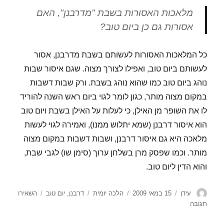
מלאכות האסורות בשבת "מדרבנן", האם
אסורות גם כן ביום טוב?
כל המלאכות האסורות לעשותם בשבת מדרבנן, אסור
לעשותם ביום טוב, ואפילו לצורך מצוה. שגם איסור שבות
נוהג ביום טוב כמו שהוא נוהג בשבת. ורק שבות דשבות
במקום מצוה מותר, כגון לומר לגוי ביום ראש השנה להוריד
לו את השופר מן האילן, כי לעלות על האילן בשבת ויום טוב
הוא איסור דרבנן (שמא יתלוש ממנו), ואמירה לגוי לעשות
מלאכה היא גם איסור דרבנן, ושבות דשבות במקום מצוה
מותר. וכמו שפסק מרן בשלחן ערוך (סימן שו) לגבי שבת,
והוא הדין ליום טוב.
מחבר
פורסם
קטגוריות
תגיות
עידן
15 במאי 2009
הלכה יומית
דרבנן
,
יום טוב
השאירו
בתאריך
עבור
תגובה
מלאכות