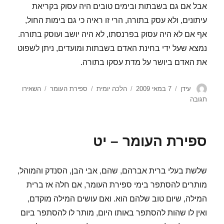
אבל אם גם בשבתות ובימים טובים היה עסוק בקריאת
עיתונים, ולא עסק בתורה, הרי זו ראיה כי גם בימות החול,
אף אם לא היה עסוק בפרנסתו, לא היה יושב ועוסק בתורה.
נמצא שעל ידי בחינת האדם בשבתות ומועדים, ניתן לשפוט
את האדם ביושר על מדת עסקו בתורה.
מחבר
פורסם
קטגוריות
תגיות
עידן
7 במאי 2009
הלכה יומית
ספירת העומר
השאירו
בתאריך
עבור
תגובה
ספירת
העומר
–
ספירת העומר – יט
כ
שלשת בעלי ברית אברהם, שהם, אבי הבן, הסנדק והמוהל,
מותרים להסתפר בימי ספירת העומר, אם חלה אז ברית
המילה, שיום טוב שלהם הוא. ואם עושים המילה מוקדם,
ואין לו שהות להסתפר באותו היום, מותר לו להסתפר ביום