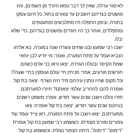
לאיסור ערלה, שאין לך דבר טמא היורד מן השמים), והיו
פושטים בגדיהם ויושבים עד צוארם בחול. כל היום עסקו
בתורה, ובזמן התפלה היו מתלבשים ומתעטפים
ומתפללים, ואחר כך היו חוזרים ופושטים בגדיהם, כדי שלא
יבלו.
ישבו רבי שמעון ובנו שתים עשרה שנה במערה, בא אליהו
הנביא ועמד על פתח המערה, ואמר: מי יודיע לבן יוחאי
שמת הקיסר ובטלה הגזירה, יצאו וראו בני אדם כשהם
חורשים וזורעים, אמר: מניחין חיי עולם ועוסקין בחיי שעה?!
וכל מקום שהיו נותנין עיניהם מיד היה נשרף. יצאה בת קול
ואמרה להם: להחריב עולמי יצאתם? חיזרו למערתכם.
חזרו והלכו וישבו שנים עשר חודש, אמרו: משפט רשעים
בגיהנם שנים עשר חודש, יצאה בת קול ואמרה: צאו
ממערתכם. יצאו וישבו על פתח המערה, ראו צייד עומד וצד
צפורים ופורס מצודתו. כששמע רבי שמעון בת קול אומרת
"דימוס" "דימוס", היתה הצפור נצולת. וכששמע בת קול