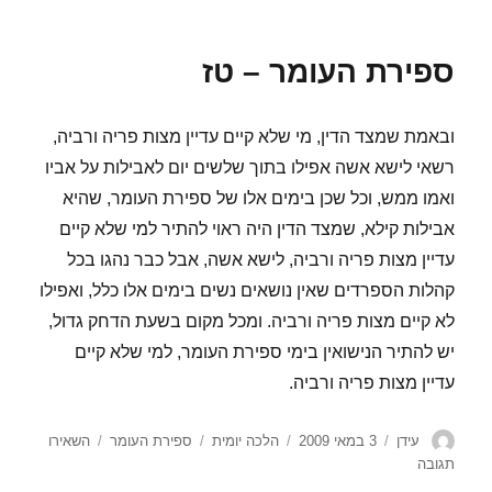
ספירת
העומר
–
ספירת העומר – טז
יז
ובאמת שמצד הדין, מי שלא קיים עדיין מצות פריה ורביה,
רשאי לישא אשה אפילו בתוך שלשים יום לאבילות על אביו
ואמו ממש, וכל שכן בימים אלו של ספירת העומר, שהיא
אבילות קילא, שמצד הדין היה ראוי להתיר למי שלא קיים
עדיין מצות פריה ורביה, לישא אשה, אבל כבר נהגו בכל
קהלות הספרדים שאין נושאים נשים בימים אלו כלל, ואפילו
לא קיים מצות פריה ורביה. ומכל מקום בשעת הדחק גדול,
יש להתיר הנישואין בימי ספירת העומר, למי שלא קיים
עדיין מצות פריה ורביה.
מחבר
פורסם
קטגוריות
תגיות
עידן
3 במאי 2009
הלכה יומית
ספירת העומר
השאירו
בתאריך
עבור
תגובה
ספירת