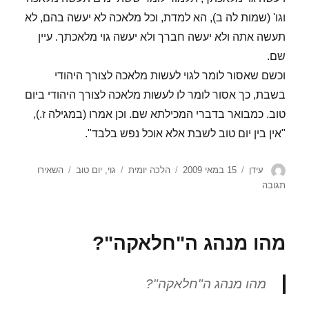
וגו' (שמות לה ב), הא למדת, וכל מלאכה לא יעשה בהם, לא
תעשה אתה ולא יעשה חברך ולא יעשה גוי מלאכתך. עיין
שם.
וכשם שאסור לומר לגוי לעשות מלאכה לצורך היהודי
בשבת, כך אסור לומר לו לעשות מלאכה לצורך היהודי ביום
טוב. כמבואר בדברי המכילתא שם. וכן אמרו (במגילה ז.),
"אין בין יום טוב לשבת אלא אוכל נפש בלבד".
מחבר
פורסם
קטגוריות
תגיות
עידן
15 במאי 2009
הלכה יומית
גוי
,
יום טוב
השאירו
בתאריך
עבור
תגובה
האם
מותר
לומר
מהו מנהג ה"חלאקה"?
לגוי
לעשות
לו
מהו מנהג ה"חלאקה"?
מלאכה
ביום