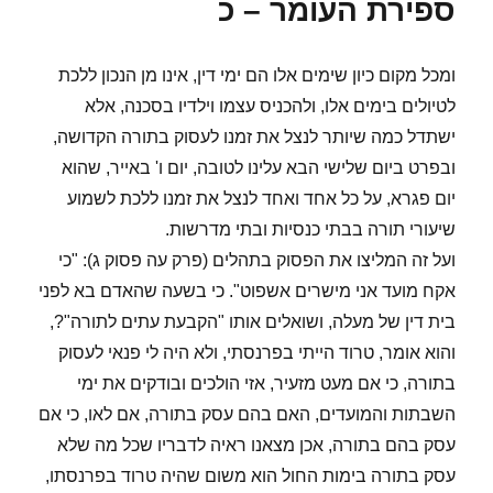
ספירת העומר – כ
בשמחה
ביום
ל"ג
ומכל מקום כיון שימים אלו הם ימי דין, אינו מן הנכון ללכת
לעומר?
לטיולים בימים אלו, ולהכניס עצמו וילדיו בסכנה, אלא
ישתדל כמה שיותר לנצל את זמנו לעסוק בתורה הקדושה,
ובפרט ביום שלישי הבא עלינו לטובה, יום ו' באייר, שהוא
יום פגרא, על כל אחד ואחד לנצל את זמנו ללכת לשמוע
שיעורי תורה בבתי כנסיות ובתי מדרשות.
ועל זה המליצו את הפסוק בתהלים (פרק עה פסוק ג): "כי
אקח מועד אני מישרים אשפוט". כי בשעה שהאדם בא לפני
בית דין של מעלה, ושואלים אותו "הקבעת עתים לתורה"?,
והוא אומר, טרוד הייתי בפרנסתי, ולא היה לי פנאי לעסוק
בתורה, כי אם מעט מזעיר, אזי הולכים ובודקים את ימי
השבתות והמועדים, האם בהם עסק בתורה, אם לאו, כי אם
עסק בהם בתורה, אכן מצאנו ראיה לדבריו שכל מה שלא
עסק בתורה בימות החול הוא משום שהיה טרוד בפרנסתו,