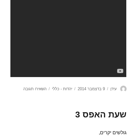
מחבר
פורסם
קטגוריות
עבור
עידן
9 בדצמבר 2014
יהדות - כללי
השאירו תגובה
בתאריך
כח
המחשבה
ביהדות
שעת האפס 3
–
הרב
זמיר
גולשים יקרים,
כהן