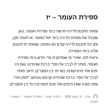
ספירת
העומר
–
ספירת העומר – יז
יח
ומותר להכנס לדירה חדשה בימי ספירת העומר, כגון
שקיבל את מפתח הדירה בימי חול המועד, או לאחר מכן,
ולא יכל להכנס לדירה קודם חג הפסח, שמותר לו להכנס
אליה בימי הספירה.
וראיה לזה, שהרי מי שנזדמן לו פרי חדש בימי ספירת
העומר, מותר לו לברך על הפרי ברכת שהחיינו, ואם היו
ימים אלו ימים קשים, כמו ימי בין המצרים, היאך מותר
לברך על הפרי ברכת שהחיינו וקיימנו והגיענו "לזמן הזה",
ומזה מוכח שאין הימים אלו ימים חמורים כימי בין המצרים.
מחבר
פורסם
קטגוריות
תגיות
עידן
4 במאי 2009
הלכה יומית
ספירת העומר
השאירו
בתאריך
עבור
תגובה