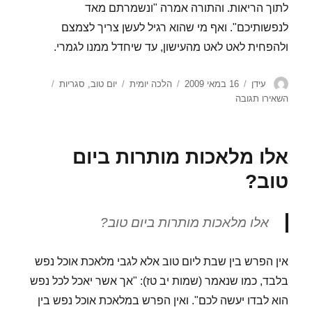
לתוך הריאות. והתורה אמרה "ונשמרתם מאד
לנפשותיכם". ואף מי שהוא רגיל לעשן צריך לצמצם
ולהפחית לאט לאט מהעישון, עד שיחדל ממנו לגמרי.
מחבר
פורסם
קטגוריות
תגיות
עידן
16 במאי 2009
הלכה יומית
יום טוב
,
סגריות
בתאריך
עבור
השאירו תגובה
האם
מותר
לעשן
אלו מלאכות מותרות ביום
סגריות
ביום
טוב?
טוב?
אלו מלאכות מותרות ביום טוב?
אין הפרש בין שבת ליום טוב אלא לגבי מלאכת אוכל נפש
בלבד, כמו שנאמר (שמות יב טז): "אך אשר יאכל לכל נפש
הוא לבדו יעשה לכם". ואין הפרש במלאכת אוכל נפש בין