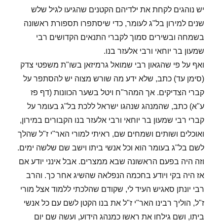
טוב?
יש נוהגים לקחת את ילדיהם הקטנים שהגיעו לגיל שלש
שנים למירון בל"ג לעומר, כדי שיסתפרו תספורת ראשונה
בשמחה ובשירים סמוך לקברי התנאים הקדושים רבי
שמעון בר יוחאי ורבי אלעזר בנו.
ואף על פי שהגאון רבי שמואל גרמיזאן בשו"ת משפטי צדק
(סימן עד) כתב, שלא ידע מה שורש מצוה יש להסתפר על
קברי הצדיקים. אך המהר"ח ויטל בשער הכוונות (דף פז
ע"א) כתב, שהמנהג שנהגו ישראל ללכת בל"ג בעומר על
קברי רבי שמעון בר יוחאי ורבי אלעזר בנו הקבורים במירון,
ואוכלים ושותים ושמחים שם, ראיתי למורי האר"י ז"ל שהלך
לשם בל"ג בעומר הוא וכל אנשי ביתו וישב שם שלשה ימים.
וזה היה בפעם הראשונה שבא ממצרים. אבל אינני יודע אם
אז היה בקי ויודע בחכמה הנפלאה שהשיג אחר כך. והרב
רבי יונתן סאגיש העיד לי, שקודם שהלכתי ללמוד אצל מורי
ז"ל, הוליך רבינו האר"י ז"ל את בנו הקטן לשם עם כל אנשי
ביתו, ושם גילחו את ראשו כמנהג הידוע, ועשה שם יום