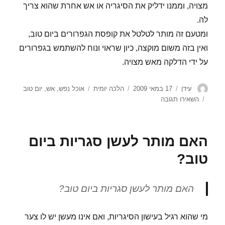
מצויה, וממנו ידליק את הסיגריה או אש אחרת שהוא צריך
לה.
ומטעם זה מותר לטלטל את קופסת הגפרורים ביום טוב,
ואין בזה משום מוקצה, כיון שראוי ונוח להשתמש בגפרורים
על ידי הדלקה מאש מצויה.
מחבר
פורסם
קטגוריות
תגיות
עידן
17 במאי 2009
הלכה יומית
אוכל נפש
,
אש
,
יום טוב
בתאריך
עבור
השאירו תגובה
האם
מותר
להבעיר
האם מותר לעשן סגריות ביום
אש
ביום
טוב?
טוב
לצורך
אוכל
האם מותר לעשן סגריות ביום טוב?
נפש?
מי שהוא רגיל בעישון הסיגריות, ואם אינו מעשן יש לו צער