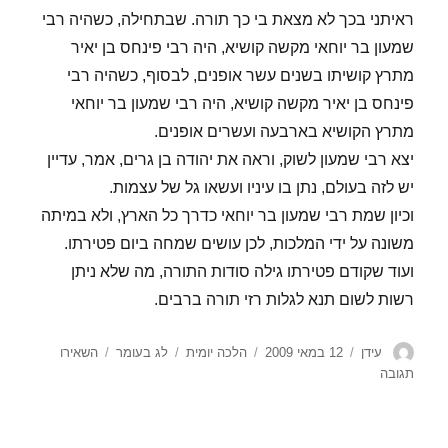
ראיתני בכך לא מצאת בי כך תורה. שבתחילה, כשהיה רבי
שמעון בר יוחאי מקשה קושיא, היה רבי פינחס בן יאיר
מתרץ קושיתו בשנים עשר אופנים, לבסוף, כשהיה רבי
פינחס בן יאיר מקשה קושיא, היה רבי שמעון בר יוחאי
מתרץ הקושיא בארבעה ועשרים אופנים.
יצא רבי שמעון לשוק, וראה את יהודה בן גרים, אמר, עדיין
יש לזה בעולם, נתן בו עיניו ועשאו גל של עצמות.
וכיון שמת רבי שמעון בר יוחאי כדרך כל הארץ, ולא במיתה
משונה על ידי המלכות, לכן עושים שמחה ביום פטירתו.
ועוד שקודם פטירתו גילה סודות התורה, מה שלא ניתן
רשות לשום תנא לגלות רזי תורה ברבים.
מחבר
פורסם
קטגוריות
תגיות
עידן
12 במאי 2009
הלכה יומית
לג בעומר
השאירו
בתאריך
עבור
תגובה
מהו
הטעם
שמרבים