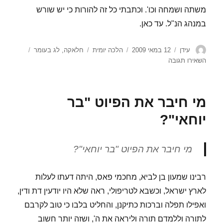
משתה ושמחה וכו'. וכתבתי כל זה להורות כי יש שורש
במנהג הנ"ל. עד כאן.
מחבר
פורסם
קטגוריות
תגיות
עידן
12 במאי 2009
הלכה יומית
חלאקה
,
לג בעומר
בתאריך
עבור
השאירו תגובה
מהו
מנהג
ה"חלאקה"?
מי חיבר את הפיוט "בר
יוחאי"?
מי חיבר את הפיוט "בר יוחאי"?
רבינו שמעון בן לביא, מחכמי פאס, היתה דעתו לעלות
לארץ ישראל, וכשבא לטריפולי, ראה שלא היו יודעין דת ודין,
ואפילו תפלה וברכות כתיקנן, והחליט בלבו כי טוב לקרבם
לתורה וללמדם תורה וליראה את ה', ושזה יותר חשוב