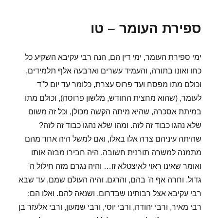
העומר
–
ספירת העומר – טו
טז
ימי ספירת העומר, ימי דין הם, הנה רבי עקיבא השקיע כל
כחו ואונו בתורה, והעמיד עשרים וארבעה אלף תלמידים,
וכולם מתו מפסח ועד פרוס עצרת, כלומר עד יום ל"ד
לעומר, (שהוא מחצית החודש, מלשון פרוסה), וכולם מתו
במיתת אסכרה, שהיא מיתה הקשה מכולן, וכל זה משום
שלא נהגו כבוד זה לזה. ומהו שלא נהגו כבוד זה לזה?
שהיתה עיניהם צרה אלו באלו, ואם למשל היה אחד מהם
מתמנה למשרה תורנית חשובה, היה חבירו מבזה אותו
ואומר שאינו ראוי לאיצטלא זו… והיה נגרם מזה חילול ה'
גדול. וחרה אף ה' בהם, והרגם. והיה העולם שמם, עד שבא
רבי עקיבא אצל רבותינו שבדרום, ושנאה להם. ואלו הם:
רבי מאיר, ורבי יהודה, ורבי יוסי, ורבי שמעון, ורבי אלעזר בן