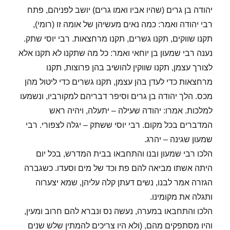
יהודה בן גרים (שהיו אביו ואמו גרים) יושב לפניהם, פתח
רבי יהודה ואמר: כמה נאים מעשיהן של אומה זו (רומי),
תקנו שווקים, תקנו גשרים, תקנו מרחצאות. רבי יוסי שתק.
נענה רבי שמעון בן יוחאי ואמר: כל מה שתקנו לא תקנו אלא
לצורך עצמן, תקנו שווקין להושיב בהן פרוצות, תקנו
מרחצאות כדי לעדן בהן עצמן, תקנו גשרים כדי ליטול מהן
מכס. הלך יהודה בן גרים וסיפר דבריהם למקורביו, ונשמעו
למלכות. אמרו: יהודה שעילה – יתעלה, ויהיה ראש
המדברים בכל מקום. רבי יוסי ששתק – יגלה לצפורי. רבי
שמעון שגינה – יהרג.
הלכו רבי שמעון ובנו והתחבאו בבית המדרש, בכל יום
היתה אשתו מביאה להם פת וכד של מים וסעדו. כשגברה
הגזרה אמר לבנו, נשים דעתן קלה עליהן, שמא יצערוה
ותגלה את מקומינו.
הלכו והתחבאו במערה, נעשה נס ונברא להם חרוב ומעין,
והיו מסתפקים מהם, (ולא היו צריכים להמתין שלש שנים