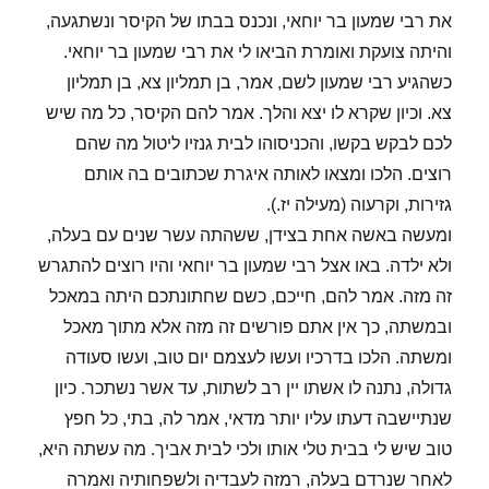
את רבי שמעון בר יוחאי, ונכנס בבתו של הקיסר ונשתגעה,
והיתה צועקת ואומרת הביאו לי את רבי שמעון בר יוחאי.
כשהגיע רבי שמעון לשם, אמר, בן תמליון צא, בן תמליון
צא. וכיון שקרא לו יצא והלך. אמר להם הקיסר, כל מה שיש
לכם לבקש בקשו, והכניסוהו לבית גנזיו ליטול מה שהם
רוצים. הלכו ומצאו לאותה איגרת שכתובים בה אותם
גזירות, וקרעוה (מעילה יז.).
ומעשה באשה אחת בצידן, ששהתה עשר שנים עם בעלה,
ולא ילדה. באו אצל רבי שמעון בר יוחאי והיו רוצים להתגרש
זה מזה. אמר להם, חייכם, כשם שחתונתכם היתה במאכל
ובמשתה, כך אין אתם פורשים זה מזה אלא מתוך מאכל
ומשתה. הלכו בדרכיו ועשו לעצמם יום טוב, ועשו סעודה
גדולה, נתנה לו אשתו יין רב לשתות, עד אשר נשתכר. כיון
שנתיישבה דעתו עליו יותר מדאי, אמר לה, בתי, כל חפץ
טוב שיש לי בבית טלי אותו ולכי לבית אביך. מה עשתה היא,
לאחר שנרדם בעלה, רמזה לעבדיה ולשפחותיה ואמרה