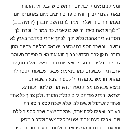
וממתינים אימתי יבא יום החמשים שיקבלו את התורה
מאת השם יתברך, והיו סופרים הימים מיום צאתם עד יום
מעמד הר סיני. ועל זה אמר להם השם יתברך (ירמיה ב ב):
"הלוך וקראת באזני ירושלים לאמר, כה אמר ה', זכרתי לך
חסד נעוריך אהבת כלולותיך, לכתך אחרי במדבר בארץ לא
זרועה". ובשכר הספירה שספרו ישראל בכל יום עד יום מתן
תורה, תיקן להם הקדוש ברוך הוא את מצות ספירת העומר,
לספור בכל יום, החל ממוצאי יום טוב הראשון של פסח, עד
ערב חג השבועות, וכמו שנאמר: שבעה שבועות תספר לך
מהחל חרמש בקמה תחל לספור שבעה שבועות.
נמצא שבעצם מצות ספירת העומר יש לימוד זכות על
ישראל, רמז לצפייתם ליום קבלת התורה. ולכן צריך כל אחד
ואחד להשתדל ולשים לבו שלא ישכח לספור ספירת
העומר, ואפילו לילה אחד, שמלבד שאם שכח לספור לילה
ויום, אפילו פעם אחת, אינו יכול להמשיך ולספור מכאן
והלאה בברכה, וכמו שיבואר בהלכות הבאות, הרי הפסיד