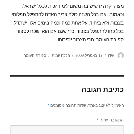
מצוה יקרה זו שיש בה משום לימוד זכות לכלל ישראל,
וכאמור. ואם בכל השנה כולה צריך האדם להתפלל תפלותיו
בצבור, ולא ביחיד, על אחת כמה וכמה בימים אלו, ישתדל
בכל כחו להתפלל בצבור, כדי שגם אם הוא ישכח לספור
ספירת העומר, הרי הצבור יזכירוהו.
מחבר
פורסם
קטגוריות
תגיות
עידן
17 באפריל 2009
הלכה יומית
ספירת העומר
בתאריך
כתיבת תגובה
האימייל לא יוצג באתר.
שדות החובה מסומנים
*
התגובה שלך
*