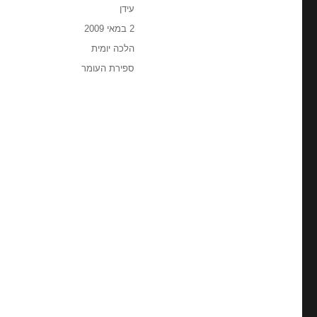
מחבר
עידן
פורסם
2 במאי 2009
בתאריך
קטגוריות
הלכה יומית
תגיות
ספירת העומר