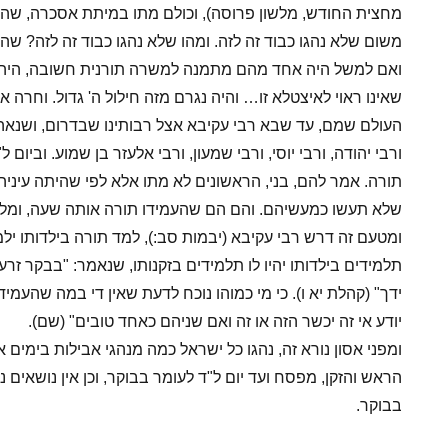
מחצית החודש, מלשון פרוסה), וכולם מתו במיתת אסכרה, שהיא
משום שלא נהגו כבוד זה לזה. ומהו שלא נהגו כבוד זה לזה? שהי
ואם למשל היה אחד מהם מתמנה למשרה תורנית חשובה, היה ח
שאינו ראוי לאיצטלא זו… והיה נגרם מזה חילול ה' גדול. וחרה א
העולם שמם, עד שבא רבי עקיבא אצל רבותינו שבדרום, ושנאה ל
ורבי יהודה, ורבי יוסי, ורבי שמעון, ורבי אלעזר בן שמוע. וביום
תורה. אמר להם, בני, הראשונים לא מתו אלא לפי שהיתה עיניה
שלא תעשו כמעשיהם. והם הם שהעמידו תורה אותה שעה, ומלא
ומטעם זה דרש רבי עקיבא (יבמות סב:), למד תורה בילדותו ילמד
תלמידים בילדותו יהיו לו תלמידים בזקנותו, שנאמר: "בבקר זר
ידך" (קהלת יא ו). כי מי כמוהו נוכח לדעת שאין די במה שהעמיד 
יודע אי זה יכשר הזה או זה ואם שניהם כאחד טובים" (שם).
ומפני אסון נורא זה, נהגו כל ישראל כמה מנהגי אבילות בימים 
הראש והזקן, מפסח ועד יום ל"ד לעומר בבוקר, וכן אין נושאים נ
בבוקר.