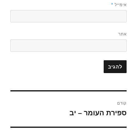
אימייל
*
אתר
ניווט
קודם
ספירת העומר – יב
הפוסט
הקודם: