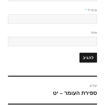
אימייל
*
אתר
ניווט
קודם
ספירת העומר – יט
הפוסט
הקודם: