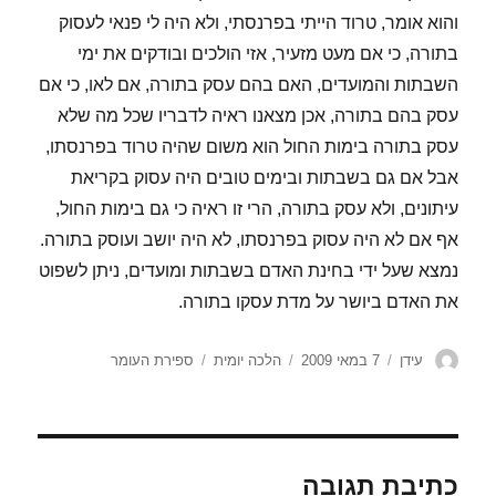
והוא אומר, טרוד הייתי בפרנסתי, ולא היה לי פנאי לעסוק
בתורה, כי אם מעט מזעיר, אזי הולכים ובודקים את ימי
השבתות והמועדים, האם בהם עסק בתורה, אם לאו, כי אם
עסק בהם בתורה, אכן מצאנו ראיה לדבריו שכל מה שלא
עסק בתורה בימות החול הוא משום שהיה טרוד בפרנסתו,
אבל אם גם בשבתות ובימים טובים היה עסוק בקריאת
עיתונים, ולא עסק בתורה, הרי זו ראיה כי גם בימות החול,
אף אם לא היה עסוק בפרנסתו, לא היה יושב ועוסק בתורה.
נמצא שעל ידי בחינת האדם בשבתות ומועדים, ניתן לשפוט
את האדם ביושר על מדת עסקו בתורה.
מחבר
פורסם
קטגוריות
תגיות
עידן
7 במאי 2009
הלכה יומית
ספירת העומר
בתאריך
כתיבת תגובה